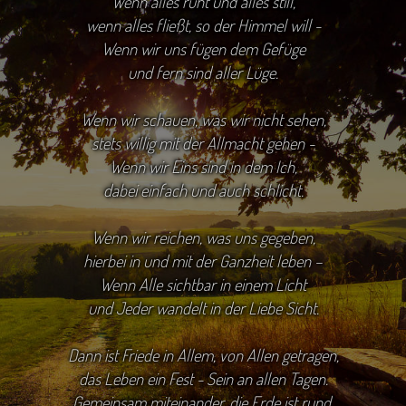
Wenn alles ruht und alles still,
wenn alles fließt, so der Himmel will -
Wenn wir uns fügen dem Gefüge
und fern sind aller Lüge.
Wenn wir schauen, was wir nicht sehen,
stets willig mit der Allmacht gehen -
Wenn wir Eins sind in dem Ich,
dabei einfach und auch schlicht.
Wenn wir reichen, was uns gegeben,
hierbei in und mit der Ganzheit leben –
Wenn Alle sichtbar in einem Licht
und Jeder wandelt in der Liebe Sicht.
Dann ist Friede in Allem, von Allen getragen,
das Leben ein Fest - Sein an allen Tagen.
Gemeinsam miteinander, die Erde ist rund.