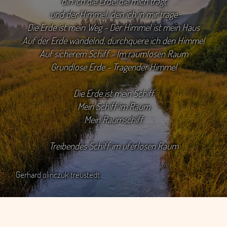
Bin ich die Erde, die mich trägt
und der Himmel, den ich in mir trage
Die Erde ist mein Weg - Der Himmel ist mein Haus
Auf der Erde wandelnd, durchquere ich den Himmel
Auf sicherem Schiff - Im raumlosen Raum
Grundlose Erde - Tragender Himmel
Die Erde ist mein Schiff
Mein Schiff im Raum
Mein Raumschiff
Treibendes Schiff im uferlosen Raum
Gerhard olinczuk treustedt