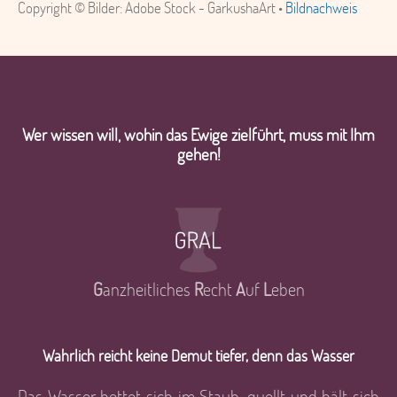
Copyright © Bilder: Adobe Stock - GarkushaArt •
Bildnachweis
Wer wissen will, wohin das Ewige zielführt, muss mit Ihm
gehen!
G
anzheitliches
R
echt
A
uf
L
eben
Wahrlich reicht keine Demut tiefer, denn das Wasser
Das Wasser bettet sich im Staub, quellt und hält sich