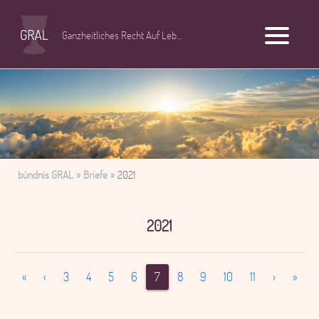
Ganzheitliches Recht Auf Leben
bündnis GRAL
Briefe
2021
2021
First
Previous
Next
Last
«
‹
3
4
5
6
7
8
9
10
11
›
»