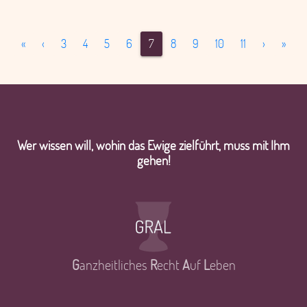
First
Previous
Next
Last
«
‹
3
4
5
6
7
8
9
10
11
›
»
Wer wissen will, wohin das Ewige zielführt, muss mit Ihm
gehen!
G
anzheitliches
R
echt
A
uf
L
eben