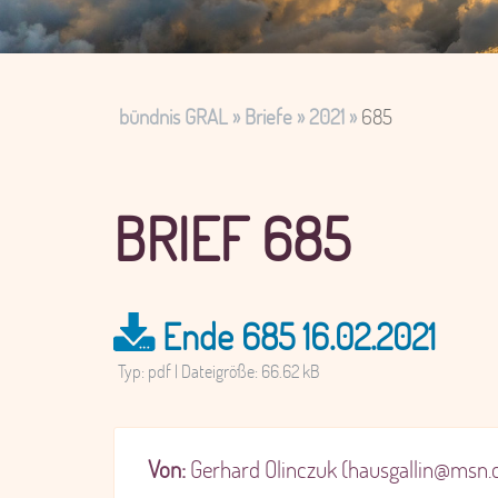
bündnis GRAL
Briefe
2021
685
BRIEF 685
Ende 685 16.02.2021
Typ: pdf | Dateigröße: 66.62 kB
Von:
Gerhard Olinczuk (hausgallin@msn