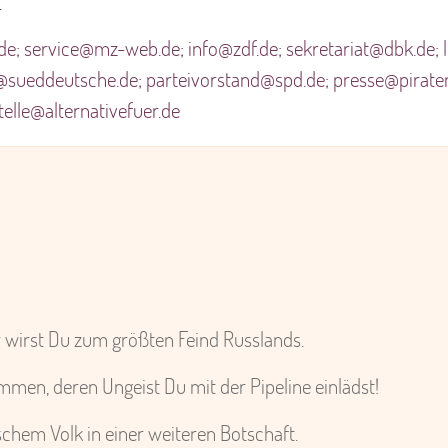
r
.de; service@mz-web.de; info@zdf.de; sekretariat@dbk.de; 
e@sueddeutsche.de; parteivorstand@spd.de; presse@piraten
elle@alternativefuer.de
hr wirst Du zum größten Feind Russlands.
men, deren Ungeist Du mit der Pipeline einlädst!
schem Volk in einer weiteren Botschaft.