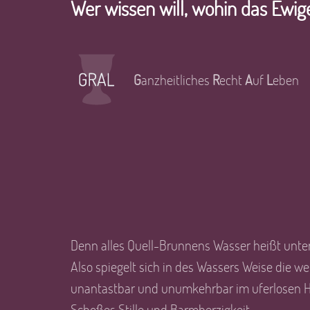
Wer wissen will, wohin das Ewig
G
anzheitliches
R
echt
A
uf
L
eben
Denn alles Quell-Brunnens Wasser heißt unte
Also spiegelt sich in des Wassers Weise die w
unantastbar und unumkehrbar im uferlosen Him
Schoßes Stille und Barmherzigkeit.